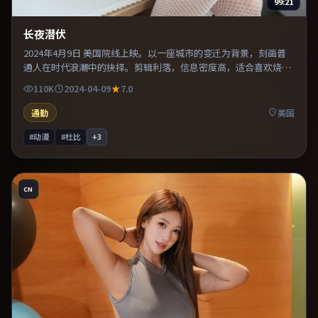
99:21
长夜潜伏
2024年4月9日 美国院线上映。以一座城市的变迁为背景，刻画普
通人在时代浪潮中的抉择。剪辑利落，信息密度高，适合喜欢烧脑
与推理的观众。既有类型片爽感，也保留作者表达，口碑潜力不
110K
2024-04-09
7.0
俗。
通勤
美国
#动漫
#杜比
+
3
CN