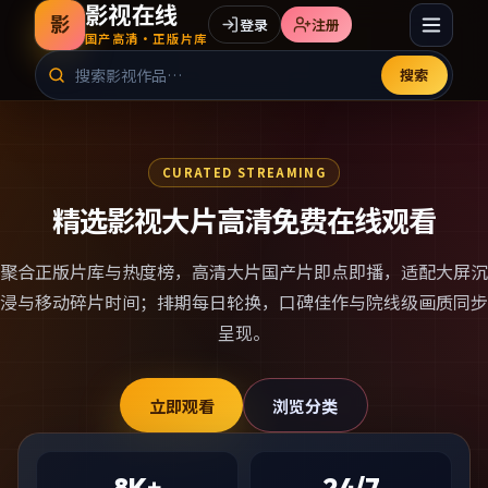
影视在线
影
登录
注册
国产高清·正版片库
搜索
CURATED STREAMING
精选影视大片高清免费在线观看
聚合正版片库与热度榜，
高清大片国产片
即点即播，适配大屏沉
浸与移动碎片时间；排期每日轮换，口碑佳作与院线级画质同步
呈现。
立即观看
浏览分类
8K+
24/7