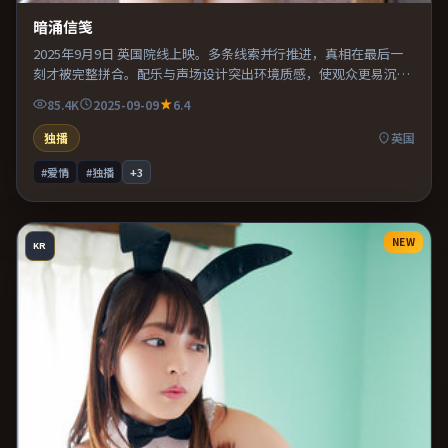
暗涌信笺
2025年9月9日 英国院线上映。多条线索并行推进，真相在最后一
刻才被完整拼合。配乐与声场设计突出环境质感，使观众更易沉浸
其中。既有类型片爽感，也保留作者表达，口碑潜力不俗。
85.4K
2025-09-09
6.4
独播
英国
#爱情
#独播
+
3
NEW
KR