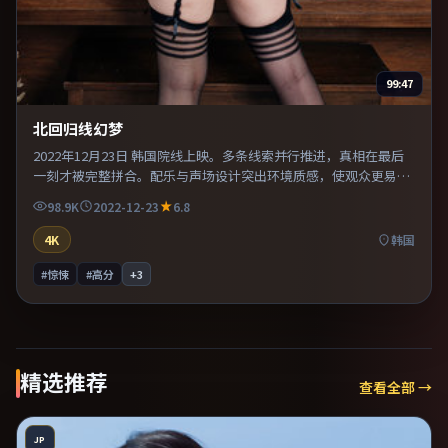
99:47
北回归线幻梦
2022年12月23日 韩国院线上映。多条线索并行推进，真相在最后
一刻才被完整拼合。配乐与声场设计突出环境质感，使观众更易沉
浸其中。片尾留白意味深长，值得二刷细品台词与构图。
98.9K
2022-12-23
6.8
4K
韩国
#惊悚
#高分
+
3
精选推荐
查看全部 →
JP