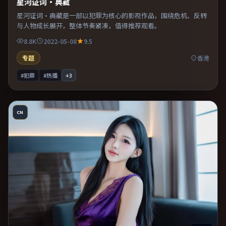
星河证词·典藏
星河证词·典藏是一部以犯罪为核心的影视作品，围绕危机、反转
与人物成长展开，整体节奏紧凑，值得推荐观看。
8.8K
2022-05-08
9.5
专题
香港
#犯罪
#热播
+
3
CN