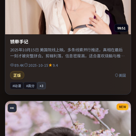
99:51
锈带手记
2025年10月15日 美国院线上映。多条线索并行推进，真相在最后
一刻才被完整拼合。剪辑利落，信息密度高，适合喜欢烧脑与推理
的观众。既有类型片爽感，也保留作者表达，口碑潜力不俗。
89.4K
2025-10-15
9.4
正版
美国
#动漫
#高分
+
3
NEW
HK