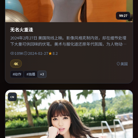
99:27
无名火重逢
2024年2月27日 美国院线上映。影像风格克制内敛，却在细节处埋
下大量可供回味的伏笔。美术与服化道还原年代氛围，为人物动机
提供可信支撑。整体完成度较高，适合周末一口气看完。
109K
2024-02-27
8.2
4K
美国
#动作
#独播
+
3
CN