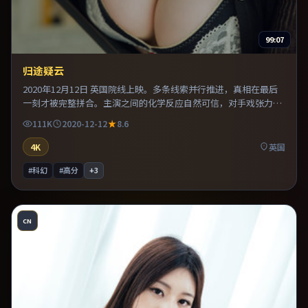
99:07
归途疑云
2020年12月12日 英国院线上映。多条线索并行推进，真相在最后
一刻才被完整拼合。主演之间的化学反应自然可信，对手戏张力贯
穿全片。推荐给偏爱群像戏与命运母题的影迷。
111K
2020-12-12
8.6
4K
英国
#科幻
#高分
+
3
CN