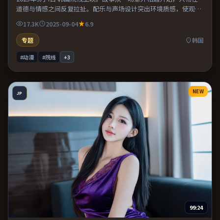
道德与情感之间反复拉扯。配乐与声场设计突出环境质感，使观众
更易沉浸其中。适合喜欢现实主义题材的观众，情绪后劲较足。
17.3K
2025-09-04
6.9
专题
韩国
#动漫
#院线
+
3
NEW
JP
99:24