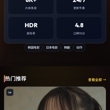
片库条目
更新节奏
HDR
4.8
高码率
口碑均分
韩国电影
日本电影
韩剧
动作
热门推荐
查看全部 →
CN