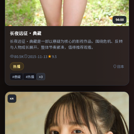
94:00
长夜远征·典藏
长夜远征·典藏是一部以悬疑为核心的影视作品，围绕危机、反转
与人物成长展开，整体节奏紧凑，值得推荐观看。
80.5K
2015-11-13
9.5
热播
日本
#悬疑
#热播
+
3
KR