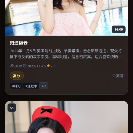
99:09
归途疑云
2022年11月5日 英国院线上映。节奏紧凑，悬念层层递进，观众将
被不断反转的叙事牵引。剪辑利落，信息密度高，适合喜欢烧脑与
推理的观众。片尾留白意味深长，值得二刷细品台词与构图。
107K
2022-11-05
7.5
高分
英国
#科幻
#连载中
+
3
KR