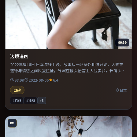
99:59
边境追凶
2022年8月6日 日本院线上映。故事从一场意外相遇开始，人物在
道德与情感之间反复拉扯。导演在镜头语言上大胆实验，长镜头与
特写交替强化压迫感。既有类型片爽感，也保留作者表达，口碑潜
98.9K
2022-08-06
6.4
力不俗。
口碑
日本
#犯罪
#独播
+
3
KR