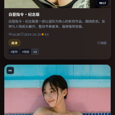
99:17
白昼指令·纪念版
白昼指令·纪念版是一部以冒险为核心的影视作品，围绕危机、反
转与人物成长展开，整体节奏紧凑，值得推荐观看。
16.8K
2019-10-23
9.5
高清
韩国
#冒险
#完结
+
3
HK