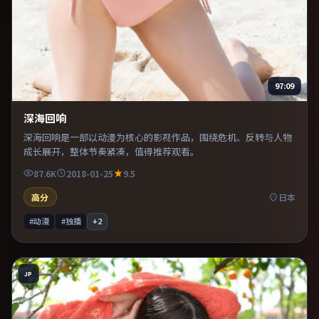
97:09
深海回响
深海回响是一部以动漫为核心的影视作品，围绕危机、反转与人物
成长展开，整体节奏紧凑，值得推荐观看。
87.6K
2018-01-25
9.5
高分
日本
#动漫
#独播
+
2
JP