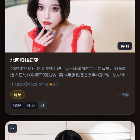
99:18
北回归线幻梦
2022年7月5日 韩国院线上映。以一座城市的变迁为背景，刻画普
通人在时代浪潮中的抉择。美术与服化道还原年代氛围，为人物动
机提供可信支撑。推荐给偏爱群像戏与命运母题的影迷。
101K
2022-07-05
8.0
片单
韩国
#喜剧
#杜比
+
3
HK