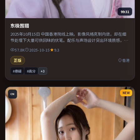
99:31
东极围猎
2025年10月15日 中国香港院线上映。影像风格克制内敛，却在细
节处埋下大量可供回味的伏笔。配乐与声场设计突出环境质感，使
观众更易沉浸其中。既有类型片爽感，也保留作者表达，口碑潜力
57.8K
2025-10-15
9.3
不俗。
正版
香港
#悬疑
#高分
+
3
NEW
CN