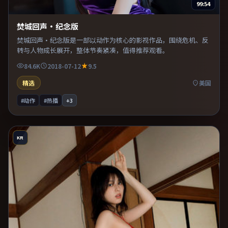
99:54
焚城回声·纪念版
焚城回声·纪念版是一部以动作为核心的影视作品，围绕危机、反
转与人物成长展开，整体节奏紧凑，值得推荐观看。
84.6K
2018-07-12
9.5
精选
美国
#动作
#热播
+
3
KR