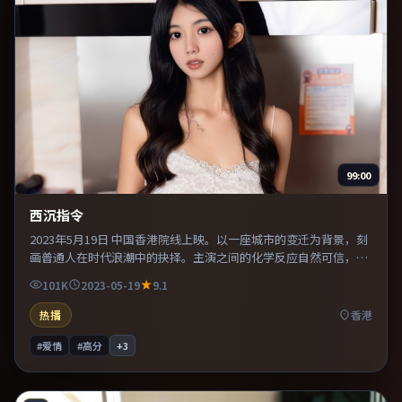
99:00
西沉指令
2023年5月19日 中国香港院线上映。以一座城市的变迁为背景，刻
画普通人在时代浪潮中的抉择。主演之间的化学反应自然可信，对
手戏张力贯穿全片。片尾留白意味深长，值得二刷细品台词与构
101K
2023-05-19
9.1
图。
热播
香港
#爱情
#高分
+
3