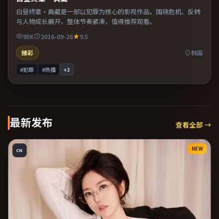
白昼终章·典藏是一部以犯罪为核心的影视作品，围绕危机、反转
与人物成长展开，整体节奏紧凑，值得推荐观看。
95K
2016-09-26
9.5
臻彩
韩国
#犯罪
#热播
+
3
最新发布
查看全部 →
NEW
CN